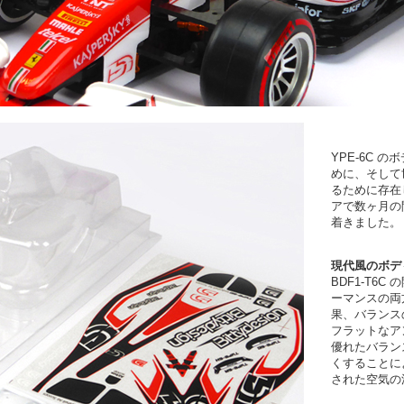
YPE-6C
めに、そして
るために存在
アで数ヶ月の
着きました。
現代風のボデ
BDF1-T6
ーマンスの両
果、バランス
フラットなア
優れたバラン
くすることに
された空気の