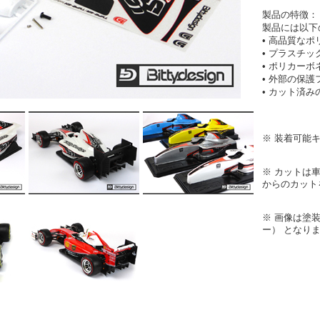
製品の特徴：
製品には以下
• 高品質な
• プラスチ
• ポリカーボ
• 外部の保護
• カット済
※ 装着可能
※ カットは
からのカット
※ 画像は塗
ー） となり