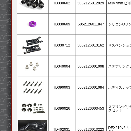
TD330602
5052126012929
M3×7mm ピボ
TD330609
5052126011847
シリコンOリング/
TD330712
5052126013162
サスペンション
TD340004
5052126001008
ステアリングナ
TD390003
5052126001084
ボディスナップピ
スプリングリ
TD390026
5052126003453
グセット
DEX210v
TD402031
5052126013223