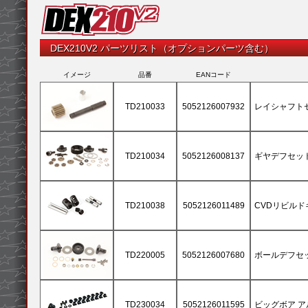
DEX210V2 パーツリスト（オプションパーツ含む）
イメージ
品番
EANコード
TD210033
5052126007932
レイシャフト
TD210034
5052126008137
ギヤデフセッ
TD210038
5052126011489
CVDリビルドキ
TD220005
5052126007680
ボールデフセ
TD230034
5052126011595
ビッグボア ア