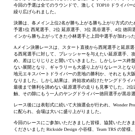
今回の予選は全てのラウンドで、激しく TOP10 ドライ
繰り広げられました。
決勝は、各メイン上位2名が勝ち上がる勝ち上がり方式のた
予選1位 西尾選手、2位 延原選手、3位 黒谷選手、4位 徳田
インから勝ち上がってきた小林選手と上田中選手が加わった10名で Ba
Aメイン決勝レースは、スタート直後から西尾選手と延原
る西尾選手に対して、プレッシャーを与えたい延原選手、
め、差はじりじりとと開いていきました。しかしレース終
ない展開となり、ギャラリーも大盛り上がりなレースとな
地元エキスパートドライバーの意地の勝利か、それとも大阪の Ne
なりました。しかし結果は、終始攻め続けたヤングドライ
最後まで勝利を諦めない延原選手の走りも見事でした。2位
触、その隙にもう一人のヤングドライバー徳田選手が黒谷選
レース後には表彰式に続いて大抽選会が行われ、Wonder Product
に配られ、会場は大いに盛り上がりました。
今回のレースにご参加いただきました皆様、協賛いただきました Ric
くださいました Rickside Design 小谷様、Team TRS