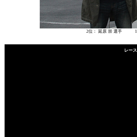
2位： 延原 崇 選手 1
レース