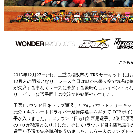
こちら
2015年12月27日(日)、三重県松阪市の TRS サーキット において 「Wo
12月末の開催となり、レース当日は朝から曇り空で気温は
が欠席する事なくレースに参加する素晴らしいイベントと
り、ピットは選手同士の交流で終始賑やかでした。
予選1ラウンド目をトップ通過したのはアウトドアサーキッ
元のエキスパートドライバー延原崇選手を抑えて TOP ポ
手が入りました。。2ラウンド目も1位 西尾選手、2位 延
の TQ が確定となりました。そして3ラウンド目も西尾選手
選手が予選を完全勝利を収めました。もう一人のヤングドラ