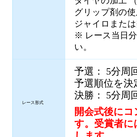
タイヤの加工 
グリップ剤の使
ジャイロまたは
※ レース当日
い。
予選： 5分
予選順位を決
決勝： 5分周
レース形式
開会式後にコ
す。受賞者には 
します。