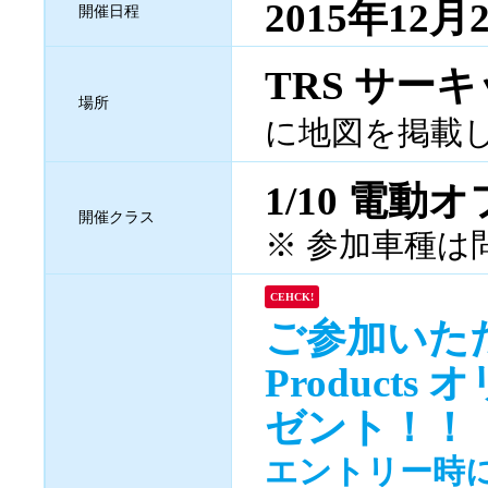
2015年12
開催日程
TRS サー
場所
に地図を掲載
1/10 電動
開催クラス
※ 参加車種は
CEHCK!
ご参加いただ
Product
ゼント！！
エントリー時